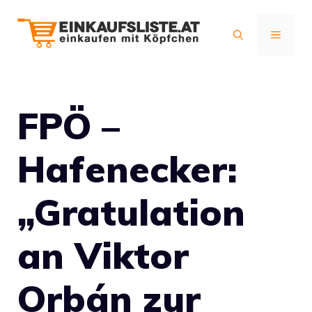
Zum
Inhalt
MENÜ
springen
FPÖ –
Hafenecker:
„Gratulation
an Viktor
Orbán zur