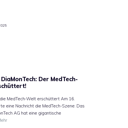
2025
ür DiaMonTech: Der MedTech-
schüttert!
r die MedTech-Welt erschüttert Am 16.
te eine Nachricht die MedTech-Szene: Das
nTech AG hat eine gigantische
ehr