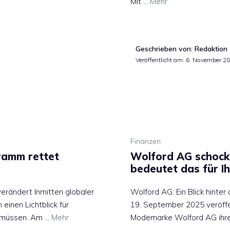
Mit …
Mehr
Geschrieben von: Redaktion
Veröffentlicht am:
6. November 2
Finanzen
ramm rettet
Wolford AG schockt
bedeutet das für I
rändert Inmitten globaler
Wolford AG: Ein Blick hinte
 einen Lichtblick für
19. September 2025 veröffe
n müssen. Am …
Mehr
Modemarke Wolford AG ihren