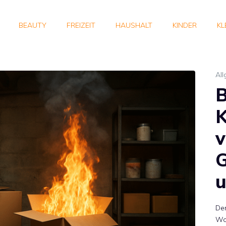
BEAUTY
FREIZEIT
HAUSHALT
KINDER
KL
Al
B
K
v
G
u
Der
Wo