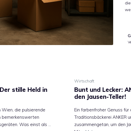
die
we
G
V
Wirtschaft
r stille Held in
Bunt und Lecker: A
den Jausen-Teller!
 Wien, die pulsierende
Ein farbenfroher Genuss für
nen bemerkenswerten
Traditionsbäckerei ANKER un
geräten. Was einst als …
zusammengetan, um den Jause