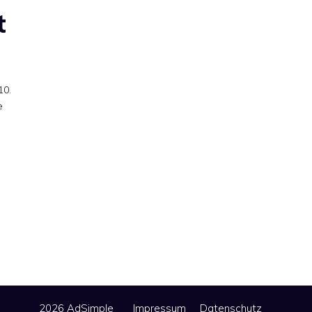
t
10.
e
2026 AdSimple
Impressum
Datenschutz