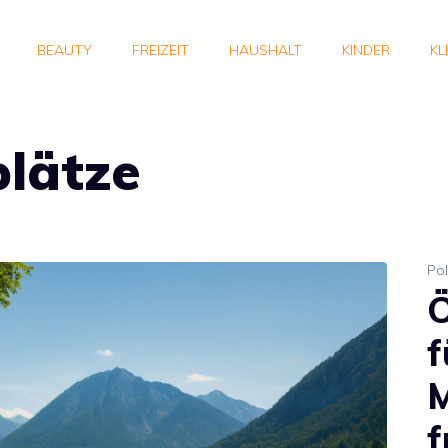
BEAUTY
FREIZEIT
HAUSHALT
KINDER
KL
lätze
Pol
Ö
f
M
f