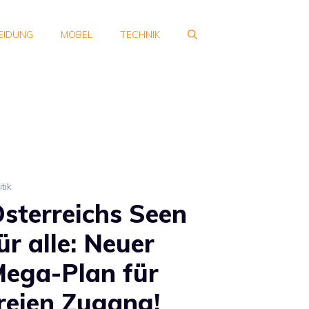
EIDUNG
MÖBEL
TECHNIK
itik
sterreichs Seen
ür alle: Neuer
ega-Plan für
reien Zugang!