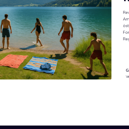
Rev
Am
öst
For
Re
G
V