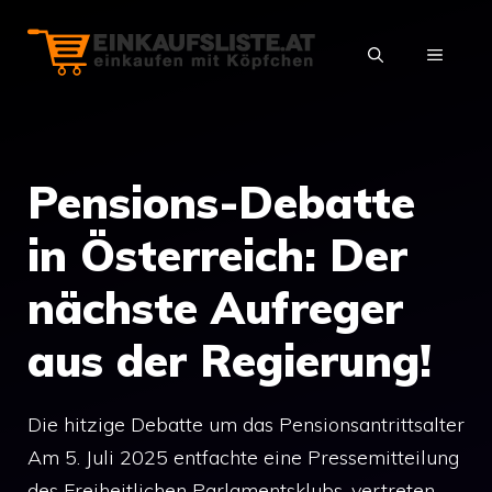
Zum
Inhalt
MENÜ
springen
Pensions-Debatte
in Österreich: Der
nächste Aufreger
aus der Regierung!
Die hitzige Debatte um das Pensionsantrittsalter
Am 5. Juli 2025 entfachte eine Pressemitteilung
des Freiheitlichen Parlamentsklubs, vertreten