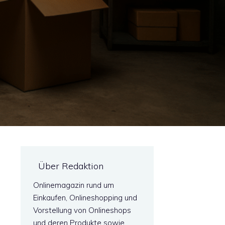
Über Redaktion
Onlinemagazin rund um
Einkaufen, Onlineshopping und
Vorstellung von Onlineshops
und deren Produkte sowie