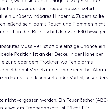
en Falle, wenn sie durch gelagerte Gegenstände
 oder Fahrräder auf der Treppe müssen sofort
fall ein unüberwindbares Hindernis. Zudem sollte
tschließend sein, damit Rauch und Flammen nicht
nd sich in den
Brandschutzklassen F90
bewegen.
bsolutes Muss – er ist oft die einzige Chance, ein
ideale Position ist an der Decke, in der Nähe der
r Heizung oder dem Trockner, wo Fehlalarme
chmelder mit Vernetzung signalisieren bei Alarm
nzen Haus – ein lebensrettender Vorteil, besonders
lte nicht vergessen werden. Ein Feuerlöscher (ABC-
n, etwa am Treppenabsatz, ist Pflicht. Für