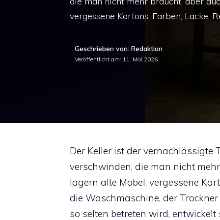
die man nicht mehr braucht, aber auc
vergessene Kartons, Farben, Lacke, R
Geschrieben von: Redaktion
Veröffentlicht am:
11. Mai 2026
Der Keller ist der vernachlässigte
verschwinden, die man nicht mehr 
lagern alte Möbel, vergessene Kar
die Waschmaschine, der Trockner 
so selten betreten wird, entwickelt