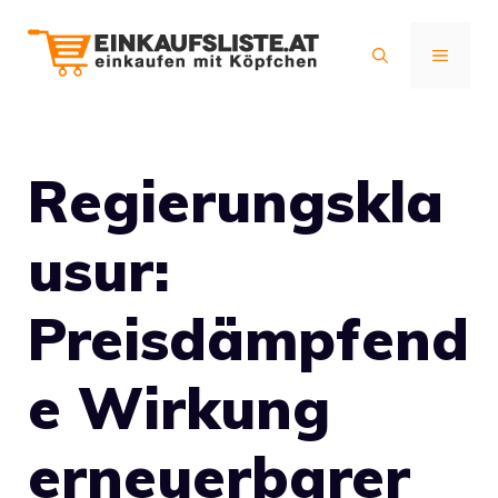
Zum
Inhalt
MENÜ
springen
Regierungskla
usur:
Preisdämpfend
e Wirkung
erneuerbarer