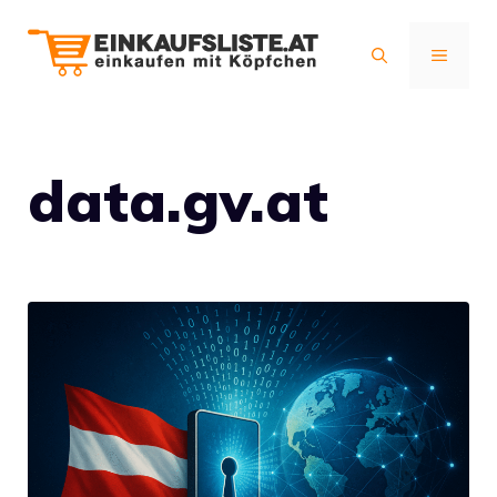
Zum
Inhalt
MENÜ
springen
data.gv.at