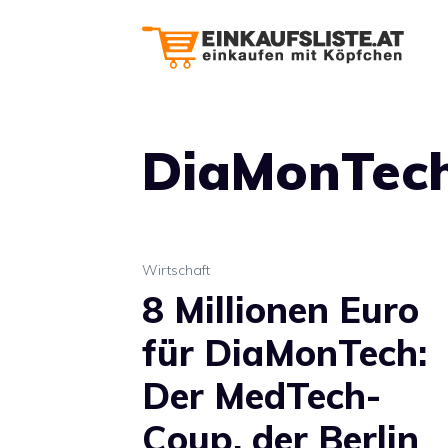
Zum
Inhalt
springen
DiaMonTec
Wirtschaft
8 Millionen Euro
für DiaMonTech:
Der MedTech-
Coup, der Berlin