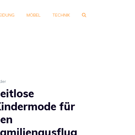
EIDUNG
MÖBEL
TECHNIK
der
eitlose
indermode für
den
amilienausflug