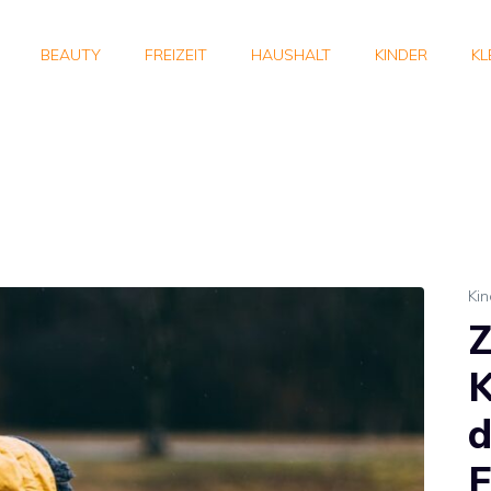
BEAUTY
FREIZEIT
HAUSHALT
KINDER
KL
Kin
Z
K
F