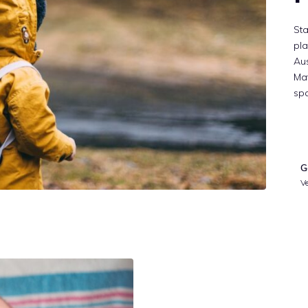
Sta
pl
Aus
Ma
sp
G
V