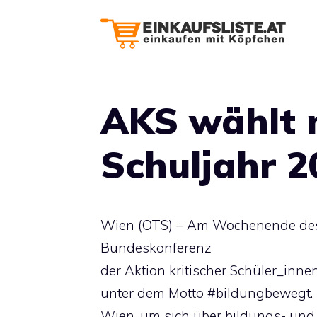
Zum
Inhalt
springen
AKS wählt 
Schuljahr 2
Wien (OTS) – Am Wochenende des 1
Bundeskonferenz
der Aktion kritischer Schüler_inne
unter dem Motto #bildungbewegt. 
Wien, um sich über bildungs- und