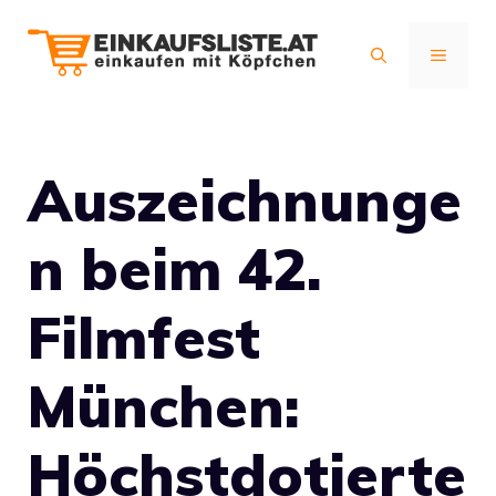
Zum
Inhalt
MENÜ
springen
Auszeichnunge
n beim 42.
Filmfest
München:
Höchstdotierte