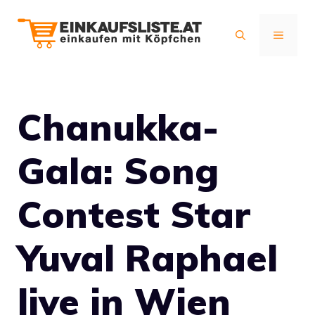
Zum
Inhalt
MENÜ
springen
Chanukka-
Gala: Song
Contest Star
Yuval Raphael
live in Wien