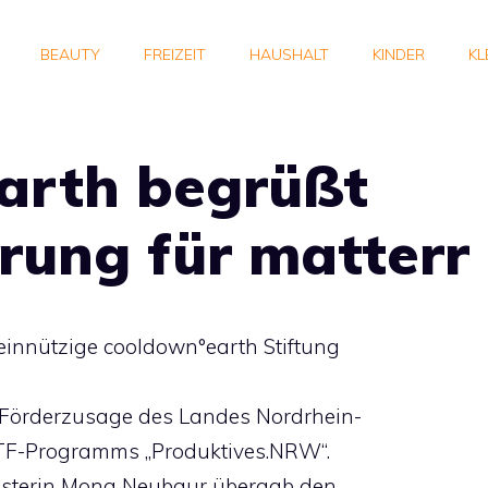
BEAUTY
FREIZEIT
HAUSHALT
KINDER
KL
arth begrüßt
ung für matterr
einnützige cooldown°earth Stiftung
 Förderzusage des Landes Nordrhein-
TF-Programms „Produktives.NRW“.
isterin Mona Neubaur übergab den