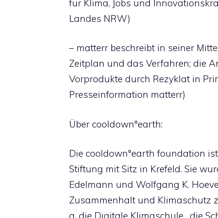
für Klima, Jobs und Innovationskra
Landes NRW)
– matterr beschreibt in seiner Mit
Zeitplan und das Verfahren; die An
Vorprodukte durch Rezyklat in Prim
Presseinformation matterr)
Über cooldown°earth:
Die cooldown°earth foundation ist
Stiftung mit Sitz in Krefeld. Sie w
Edelmann und Wolfgang K. Hoever
Zusammenhalt und Klimaschutz zu 
a. die Digitale Klimaschule , die S