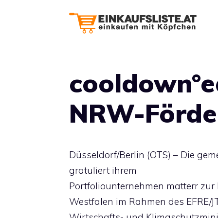
Zum
Inhalt
springen
cooldown°e
NRW-Förder
Düsseldorf/Berlin (OTS) – Die gem
gratuliert ihrem
Portfoliounternehmen matterr zur
Westfalen im Rahmen des EFRE/J
Wirtschafts- und Klimaschutzmin