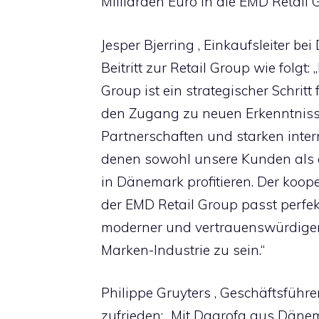
Milliarden Euro in die EMD Retail 
Jesper Bjerring , Einkaufsleiter b
Beitritt zur Retail Group wie folgt: 
Group ist ein strategischer Schritt
den Zugang zu neuen Erkenntniss
Partnerschaften und starken inte
denen sowohl unsere Kunden als
in Dänemark profitieren. Der koop
der EMD Retail Group passt perfekt
moderner und vertrauenswürdiger P
Marken-Industrie zu sein.“
Philippe Gruyters , Geschäftsführe
zufrieden: „Mit Dagrofa aus Däne