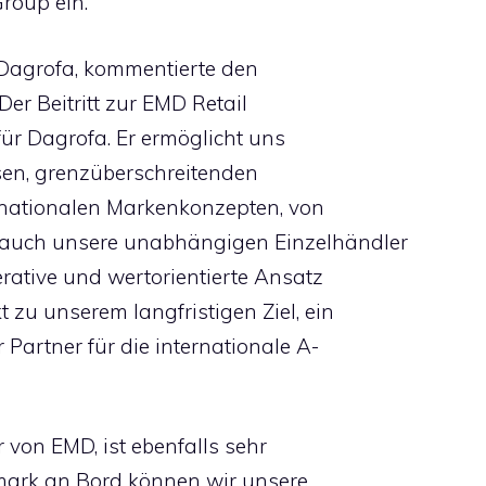
Group ein.
ei Dagrofa, kommentierte den
„Der Beitritt zur EMD Retail
 für Dagrofa. Er ermöglicht uns
en, grenzüberschreitenden
rnationalen Markenkonzepten, von
 auch unsere unabhängigen Einzelhändler
erative und wertorientierte Ansatz
 zu unserem langfristigen Ziel, ein
artner für die internationale A-
r von EMD, ist ebenfalls sehr
mark an Bord können wir unsere