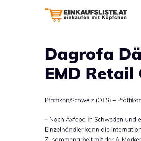
Zum
Inhalt
springen
Dagrofa Dä
EMD Retail 
Pfäffikon/Schweiz (OTS) – Pfäffiko
– Nach Axfood in Schweden und e
Einzelhändler kann die internation
Zusammenarbeit mit der A-Marken