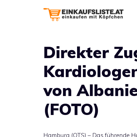
Zum
Inhalt
springen
Direkter Z
Kardiologe
von Albanie
(FOTO)
Hamburg (OTS) – Das führende 