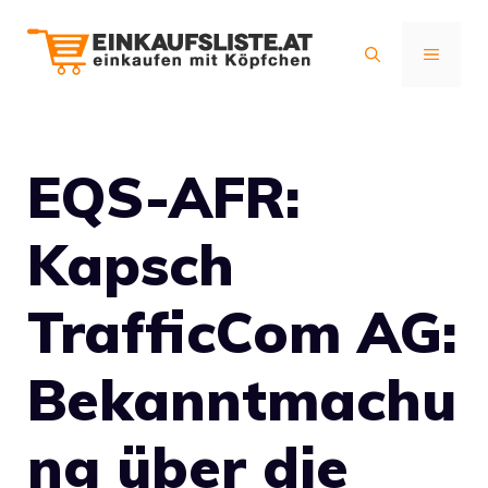
Zum
Inhalt
MENÜ
springen
EQS-AFR:
Kapsch
TrafficCom AG:
Bekanntmachu
ng über die