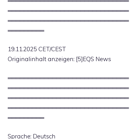
══════════════════════════════
══════════════════════════════
══════════════════════════════
═════════
19.11.2025 CET/CEST
Originalinhalt anzeigen: [5]EQS News
══════════════════════════════
══════════════════════════════
══════════════════════════════
══════════════════════════════
═════════
Sprache: Deutsch