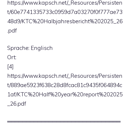
https://www.kapsch.net/_Resources/Persisten
t/60e7741335733c0959d7a03270f0f777ae73
48d9/KTC%20Halbjahresbericht%202025_26
.pdf
Sprache: Englisch
Ort:
[4]
https://www.kapsch.net/_Resources/Persisten
t/889ae5923f638c28d8fcac81c9435f064894c
1af/KTC%20Half%20year%20report%202025
_26.pdf
══════════════════════════════