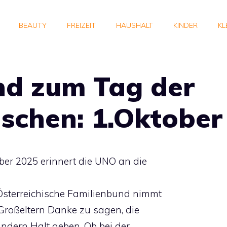
BEAUTY
FREIZEIT
HAUSHALT
KINDER
KL
nd zum Tag der
schen: 1.Oktober
ober 2025 erinnert die UNO an die
 Österreichische Familienbund nimmt
Großeltern Danke zu sagen, die
indern Halt geben. Ob bei der