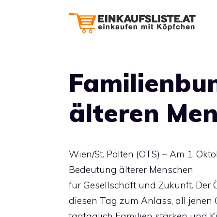
Zum
Inhalt
springen
Familienbu
älteren Men
Wien/St. Pölten (OTS) – Am 1. Okt
Bedeutung älterer Menschen
für Gesellschaft und Zukunft. Der
diesen Tag zum Anlass, all jenen 
tagtäglich Familien stärken und K