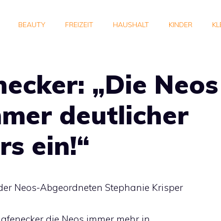
BEAUTY
FREIZEIT
HAUSHALT
KINDER
KL
ecker: „Die Neos
mer deutlicher
s ein!“
er Neos-Abgeordneten Stephanie Krisper
Hafenecker die Neos immer mehr in