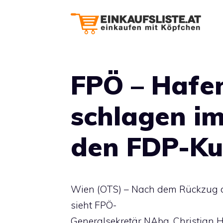
Zum
Inhalt
springen
FPÖ – Hafen
schlagen im
den FDP-Kur
Wien (OTS) – Nach dem Rückzug d
sieht FPÖ-
Generalsekretär NAbg. Christian 