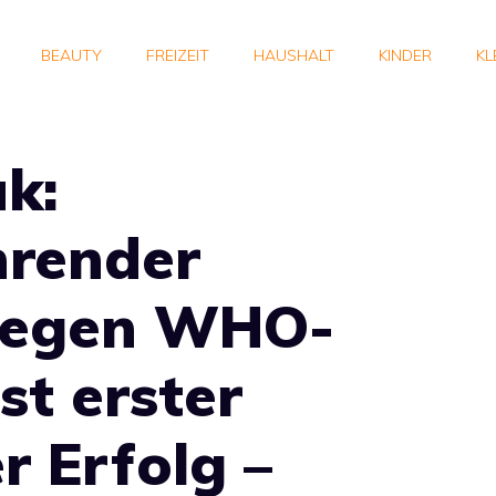
BEAUTY
FREIZEIT
HAUSHALT
KINDER
KL
k:
render
gegen WHO-
st erster
er Erfolg –