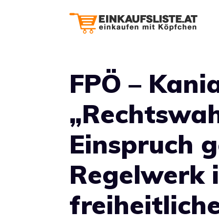
Zum
Inhalt
springen
FPÖ – Kania
„Rechtswah
Einspruch 
Regelwerk i
freiheitlich