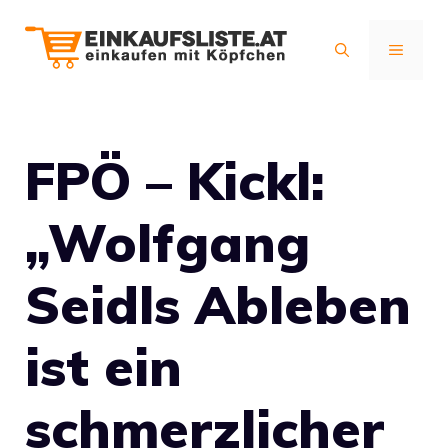
Zum
Inhalt
MENÜ
springen
FPÖ – Kickl:
„Wolfgang
Seidls Ableben
ist ein
schmerzlicher