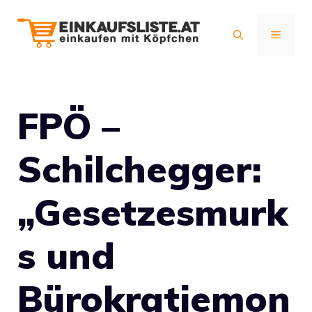
Zum
Inhalt
MENÜ
springen
FPÖ –
Schilchegger:
„Gesetzesmurk
s und
Bürokratiemon