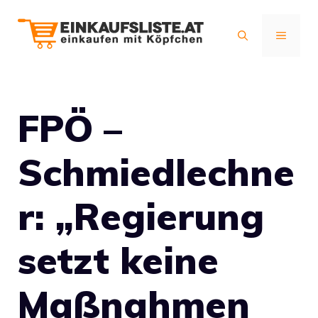
Zum
Inhalt
MENÜ
springen
FPÖ –
Schmiedlechne
r: „Regierung
setzt keine
Maßnahmen