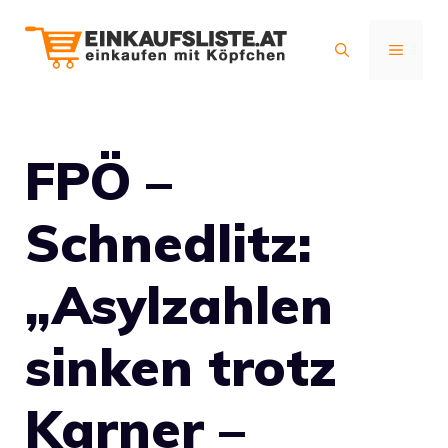
Zum
Inhalt
MENÜ
springen
FPÖ –
Schnedlitz:
„Asylzahlen
sinken trotz
Karner –