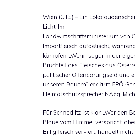
Wien (OTS) – Ein Lokalaugenschei
Licht: Im
Landwirtschaftsministerium von Ö
Importfleisch aufgetischt, währe
kämpfen. „Wenn sogar in der eige
Bruchteil des Fleisches aus Österr
politischer Offenbarungseid und 
unseren Bauern“, erklärte FPÖ-Ge
Heimatschutzsprecher NAbg. Micha
Für Schnedlitz ist klar: „Wer den
Blaue vom Himmel verspricht, ab
Billigfleisch serviert, handelt nic