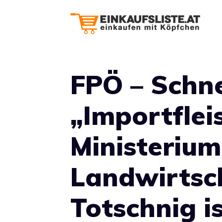
Zum
Inhalt
springen
FPÖ – Schne
„Importflei
Ministerium
Landwirtsc
Totschnig is