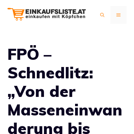
Zum
Inhalt
MENÜ
springen
FPÖ –
Schnedlitz:
„Von der
Masseneinwan
derung bis