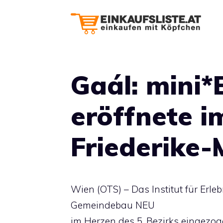
Zum
Inhalt
springen
Gaál: mini*
eröffnete i
Friederike
Wien (OTS) – Das Institut für Erleb
Gemeindebau NEU
im Herzen des 5. Bezirks eingezoge