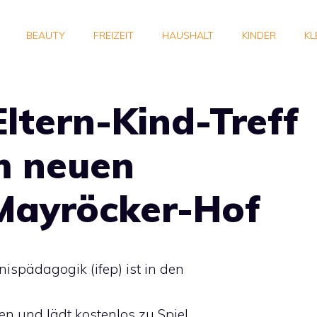
BEAUTY
FREIZEIT
HAUSHALT
KINDER
KL
Eltern-Kind-Treff
m neuen
-Mayröcker-Hof
nispädagogik (ifep) ist in den
n und lädt kostenlos zu Spiel,