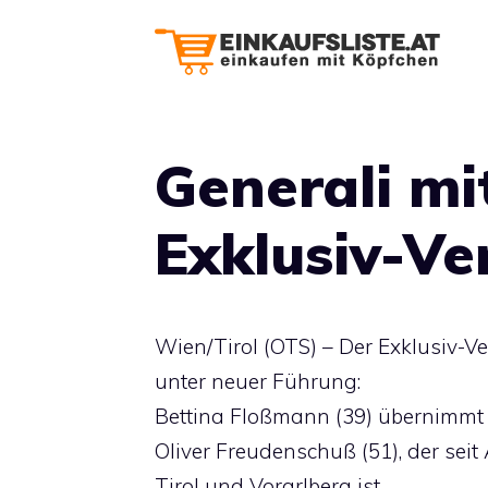
Zum
Inhalt
springen
Generali mi
Exklusiv-Ver
Wien/Tirol (OTS) – Der Exklusiv-Ver
unter neuer Führung:
Bettina Floßmann (39) übernimmt 
Oliver Freudenschuß (51), der seit
Tirol und Vorarlberg ist.