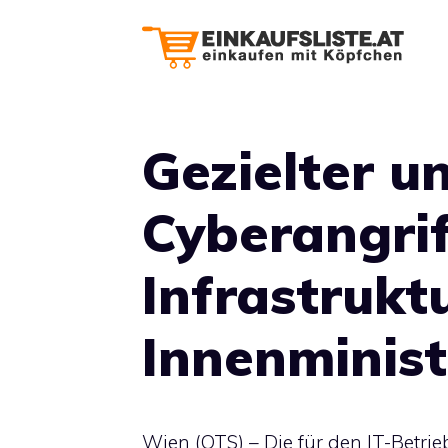
Zum
Inhalt
springen
Gezielter u
Cyberangrif
Infrastrukt
Innenminis
Wien (OTS) – Die für den IT-Betri