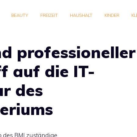
BEAUTY
FREIZEIT
HAUSHALT
KINDER
KL
nd professioneller
f auf die IT-
ur des
teriums
eb des BMI zuständige