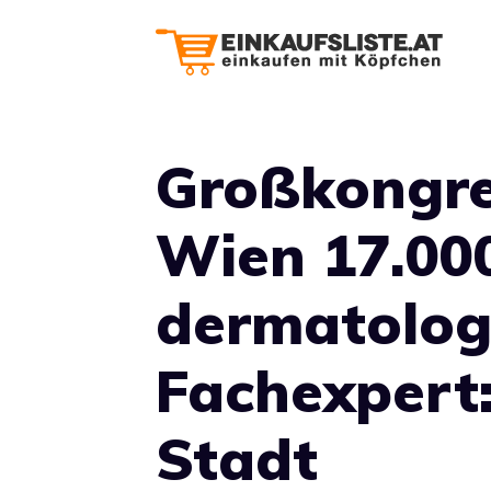
Zum
Inhalt
springen
Großkongres
Wien 17.00
dermatolog
Fachexpert:
Stadt