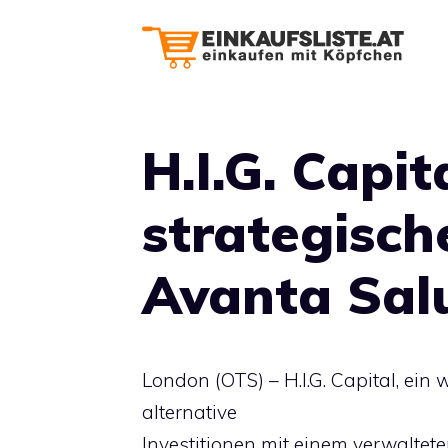
Zum
Inhalt
springen
H.I.G. Capit
strategische
Avanta Sal
London (OTS) – H.I.G. Capital, ein
alternative
Investitionen mit einem verwaltete