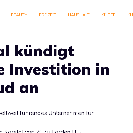
BEAUTY
FREIZEIT
HAUSHALT
KINDER
KL
al kündigt
 Investition in
ud an
 weltweit führendes Unternehmen für
n Kapital von 70 Milliarden US-