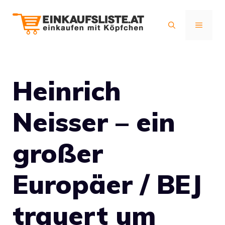
Zum
Inhalt
MENÜ
springen
Heinrich
Neisser – ein
großer
Europäer / BEJ
trauert um