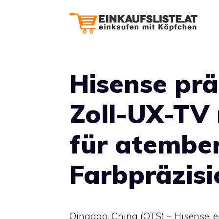
Zum
Inhalt
springen
Hisense prä
Zoll-UX-TV
für atembe
Farbpräzisi
Qingdao, China (OTS) – Hisense, e