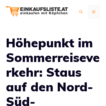
Zum
Inhalt
MENÜ
springen
Höhepunkt im
Sommerreiseve
rkehr: Staus
auf den Nord-
Süd-