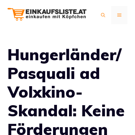
Zum
Inhalt
MENÜ
springen
Hungerländer/
Pasquali ad
Volxkino-
Skandal: Keine
Förderungen