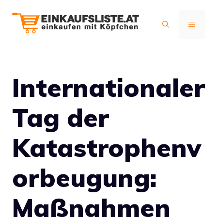
Zum
Inhalt
MENÜ
springen
Internationaler
Tag der
Katastrophenv
orbeugung:
Maßnahmen