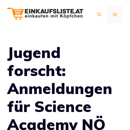
Zum
Inhalt
MENÜ
springen
Jugend
forscht:
Anmeldungen
für Science
Academy NÖ