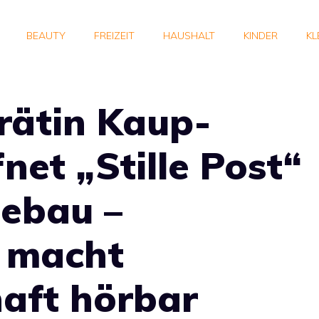
BEAUTY
FREIZEIT
HAUSHALT
KINDER
KL
rätin Kaup-
net „Stille Post“
ebau –
n macht
aft hörbar