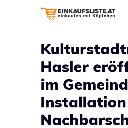
Zum
Inhalt
springen
Kulturstadt
Hasler eröff
im Gemeind
Installatio
Nachbarsch