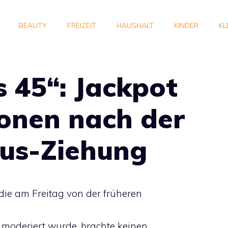
BEAUTY
FREIZEIT
HAUSHALT
KINDER
KL
s 45“: Jackpot
lionen nach der
nus-Ziehung
die am Freitag von der früheren
moderiert wurde, brachte keinen