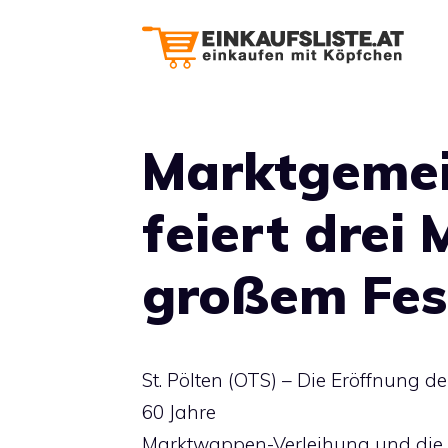
Zum
Inhalt
springen
Marktgeme
feiert drei 
großem Fes
St. Pölten (OTS) – Die Eröffnung 
60 Jahre
Marktwappen-Verleihung und die F