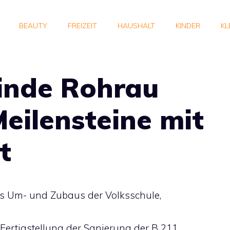
BEAUTY
FREIZEIT
HAUSHALT
KINDER
KL
inde Rohrau
Meilensteine mit
t
des Um- und Zubaus der Volksschule,
ertigstellung der Sanierung der B 211