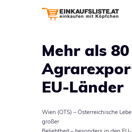
Zum
Inhalt
springen
Mehr als 80
Agrarexport
EU-Länder
Wien (OTS) – Österreichische Leben
großer
Beliebtheit – besonders in den EU