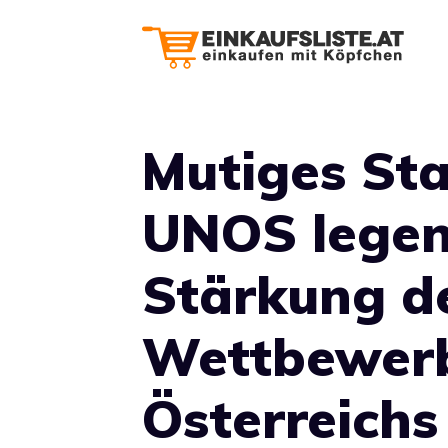
Zum
Inhalt
springen
Mutiges St
UNOS legen
Stärkung d
Wettbewerb
Österreichs