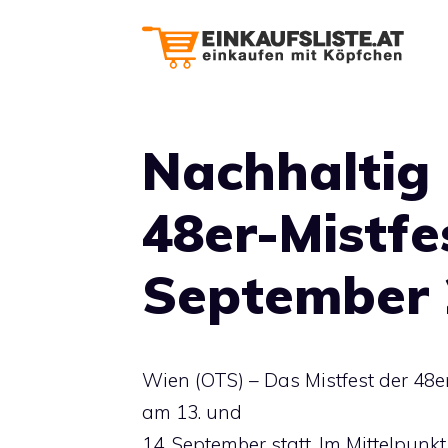
Zum
Inhalt
springen
Nachhaltig 
48er-Mistfe
September 
Wien (OTS) – Das Mistfest der 48er
am 13. und
14. September statt. Im Mittelpunk