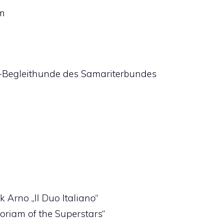
mm
e-Begleithunde des Samariterbundes
 Arno „Il Duo Italiano“
moriam of the Superstars“