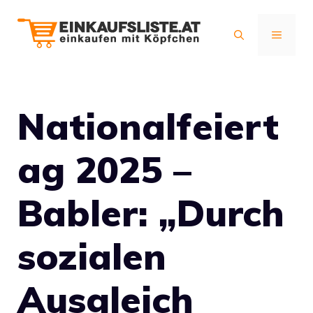
Zum
Inhalt
MENÜ
springen
Nationalfeiert
ag 2025 –
Babler: „Durch
sozialen
Ausgleich