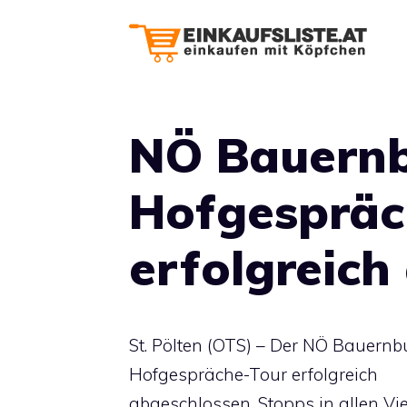
Zum
Inhalt
springen
NÖ Bauern
Hofgespräc
erfolgreich
St. Pölten (OTS) – Der NÖ Bauernb
Hofgespräche-Tour erfolgreich
abgeschlossen. Stopps in allen Vi