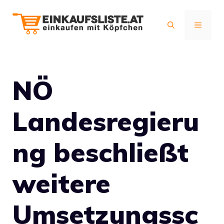
Zum
Inhalt
MENÜ
springen
NÖ
Landesregieru
ng beschließt
weitere
Umsetzungssc