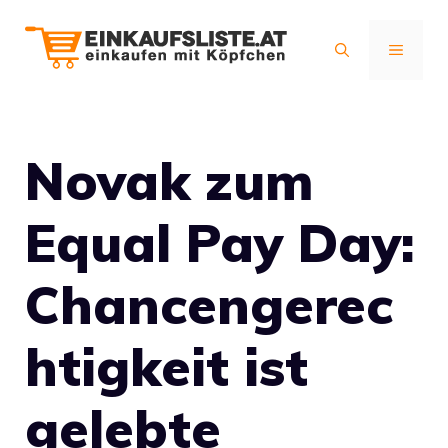
Zum
Inhalt
MENÜ
springen
Novak zum
Equal Pay Day:
Chancengerec
htigkeit ist
gelebte