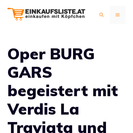
Zum
Inhalt
MENÜ
springen
Oper BURG
GARS
begeistert mit
Verdis La
Traviata und