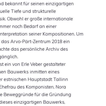
d bekannt für seinen einzigartigen
tuelle Tiefe und strukturelle
sik. Obwohl er große internationale
immer noch Bedarf an einer
terpretation seiner Kompositionen. Um
te das Arvo-Pärt-Zentrum 2018 ein
chte das persönliche Archiv des
gänglich.
t ein von Erle Veber gestalteter
euen Bauwerks inmitten eines
er estnischen Hauptstadt Tallinn
e Ehefrau des Komponisten, Nora
 die Beweggründe für die Gründung
t dieses einzigartigen Bauwerks,