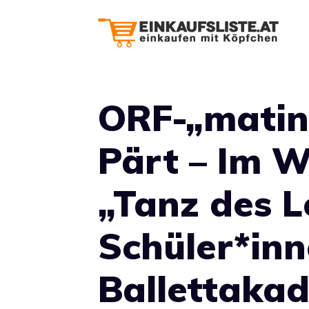
Zum
Inhalt
springen
ORF-„matin
Pärt – Im W
„Tanz des L
Schüler*inn
Ballettaka