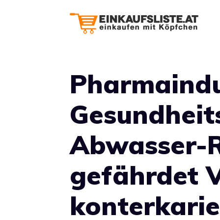
Zum
Inhalt
springen
Pharmaindu
Gesundheits
Abwasser-Ri
gefährdet 
konterkarie